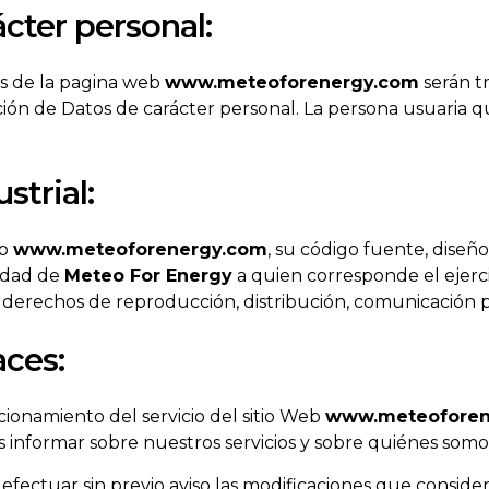
cter personal:
és de la pagina web
www.meteoforenergy.com
serán t
ción de Datos de carácter personal. La persona usuaria 
strial:
eb
www.meteoforenergy.com
, su código fuente, diseñ
ridad de
Meteo For Energy
a quien corresponde el ejerci
os derechos de reproducción, distribución, comunicación 
aces:
cionamiento del servicio del sitio Web
www.meteoforen
es informar sobre nuestros servicios y sobre quiénes somo
efectuar sin previo aviso las modificaciones que conside