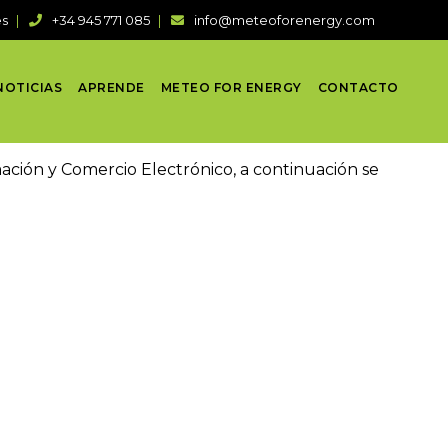
es
+34 945 771 085
info@meteoforenergy.com
NOTICIAS
APRENDE
METEO FOR ENERGY
CONTACTO
rmación y Comercio Electrónico, a continuación se